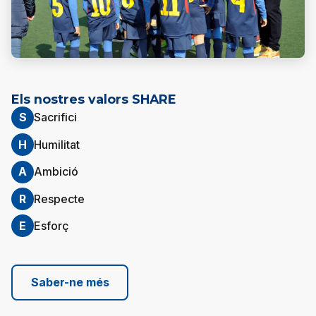
Els nostres valors SHARE
S
Sacrifici
H
Humilitat
A
Ambició
R
Respecte
E
Esforç
Saber-ne més